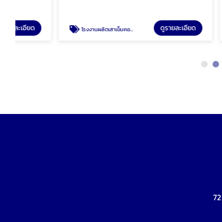
ดูรายละเอียด
โรงงานผลิตเสาเข็มคอนกรีตอัดแรง
เสาเข็มรา
72