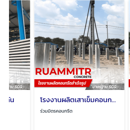
โรงงานผลิตเสาเข็มคอนกรีตอัดแรง นครปฐม
เสาเข
ร่วมมิตรคอนกรีต
ร่วมมิตรค