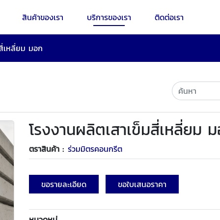
สินค้าของเรา
บริการของเรา
ติดต่อเรา
ี่เหลี่ยม มอก
โรงงานผลิตเสาเข็มสี่เหลี่ยม 
ตราสินค้า :
ร่วมมิตรคอนกรีต
ขอรายละเอียด
ขอใบเสนอราคา
หมวดหมู่