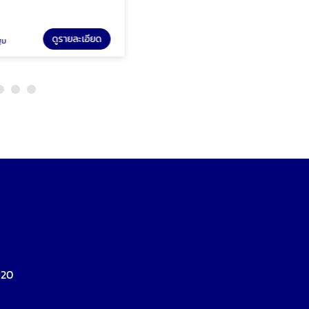
ูรายละเอียด
120