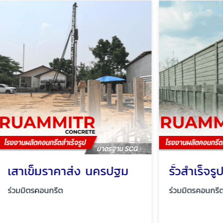
็มราคาส่ง นครปฐม
รั้วสำเร็จรูป นครป
อนกรีต
ร่วมมิตรคอนกรีต