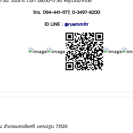
17:30, วันเสาร์ เวลา 08:00-17:30 หยุดวันอาทิตย์
โทร. 094-441-1177, 0-3497-8200
ID LINE :
@ruammitr
อง อำเภอนครชัยศรี นครปฐม 73120