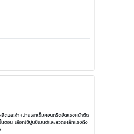
 ผลิตและจำหน่ายเสาเข็มคอนกรีตอัดแรงหน้าตัด
ขั้นตอน เลือกใช้ปูนซีเมนต์และลวดเหล็กแรงดึง
ง