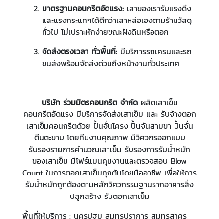
มาตรฐานคอนกรีตอัดแรง:
เสาของเรารับแรงดึง
และแรงกระแทกได้ดีกว่าเสาหล่อเองตามร้านวัสดุ
ทั่วไป ไม่เปราะหักง่ายขณะฝังดินหรือตอก
จัดส่งตรงเวลา ทั่วพื้นที่:
มีบริการรถเครนและรถ
ขนส่งพร้อมจัดส่งด่วนถึงหน้างานทั่วประเทศ
บริษัท ร่วมมิตรคอนกรีต จำกัด
ผลิตเสาเข็ม
คอนกรีตอัดแรง มีบริการจัดส่งเสาเข็ม และ รับจ้างตอก
เสาเข็มคอนกรีตด้วย ปั้นจั่นโครง ปั้นจันสามขา ปั้นจั่น
ตีนตะขาบ โดยทีมงานคุณภาพ มีวิศวกรออกแบบ
รับรองรายการคำนวณเสาเข็ม รับรองการรับน้ำหนัก
ของเสาเข็ม มีโฟร์แมนคุมงานและตรวจสอบ Blow
Count ในการตอกเสาเข็มทุกต้นโดยมืออาชีพ เพื่อให้การ
รับน้ำหนักถูกต้องตามหลักวิศวกรรมฐานรากอาคารสิ่ง
ปลูกสร้าง รับตอกเสาเข็ม
พื้นที่ให้บริการ : นครปฐม สมุทรปราการ สมุทรสาคร