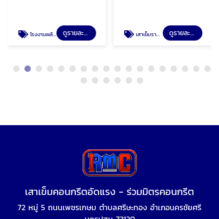
ดูรายละเอียด
ดูรายละเอียด
โรงงานผลิตเสาเข็มสี่เหลี่ยม มอก
เสาเข็มราคาส่ง นครปฐม
เสาเข็มคอนกรีตอัดแรง - ร่วมมิตรคอนกรีต
72 หมู่ 5 ถนนเพชรเกษม ตำบลศรีษะทอง อำเภอนครชัยศรี