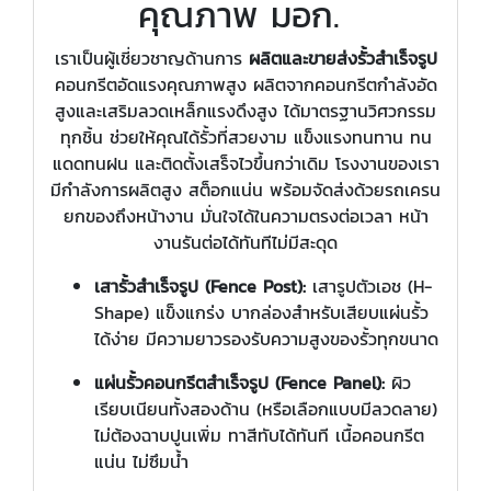
คุณภาพ มอก.
เราเป็นผู้เชี่ยวชาญด้านการ
ผลิตและขายส่งรั้วสำเร็จรูป
คอนกรีตอัดแรงคุณภาพสูง ผลิตจากคอนกรีตกำลังอัด
สูงและเสริมลวดเหล็กแรงดึงสูง ได้มาตรฐานวิศวกรรม
ทุกชิ้น ช่วยให้คุณได้รั้วที่สวยงาม แข็งแรงทนทาน ทน
แดดทนฝน และติดตั้งเสร็จไวขึ้นกว่าเดิม โรงงานของเรา
มีกำลังการผลิตสูง สต็อกแน่น พร้อมจัดส่งด้วยรถเครน
ยกของถึงหน้างาน มั่นใจได้ในความตรงต่อเวลา หน้า
งานรันต่อได้ทันทีไม่มีสะดุด
เสารั้วสำเร็จรูป (Fence Post):
เสารูปตัวเอช (H-
Shape) แข็งแกร่ง บากล่องสำหรับเสียบแผ่นรั้ว
ได้ง่าย มีความยาวรองรับความสูงของรั้วทุกขนาด
แผ่นรั้วคอนกรีตสำเร็จรูป (Fence Panel):
ผิว
เรียบเนียนทั้งสองด้าน (หรือเลือกแบบมีลวดลาย)
ไม่ต้องฉาบปูนเพิ่ม ทาสีทับได้ทันที เนื้อคอนกรีต
แน่น ไม่ซึมน้ำ